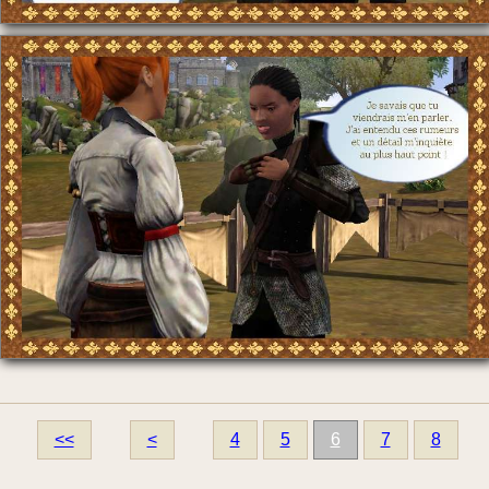
<<
<
4
5
6
7
8